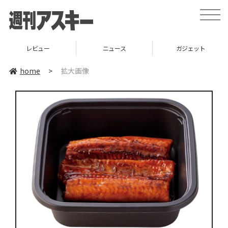
toggle
naviga
レビュー
ニュース
ガジェット
home
>
拡大画像