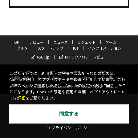
TOP
レビュー
ニュース
ガジェット
ゲーム
グルメ
スタートアップ
ICT
インフォメーション
ASCII.jp
MITテクノロジーレビュー
サイトポリシー
プライバシーポリシー
運営会社
このサイトでは、利用状況の把握や広告配信などのために、
お問い合わせ
広告掲載
スタッフ募集
電子版について
Cookieを使用してアクセスデータを取得・利用しています。これ
以降のページに遷移した場合、Cookieの設定や使用に同意したこ
©KADOKAWA ASCII Research Laboratories, Inc. 2026
とになります。Cookieの設定や使用の詳細、オプトアウトについ
ては
詳細
をご覧ください。
同意する
＞プライバシーポリシー