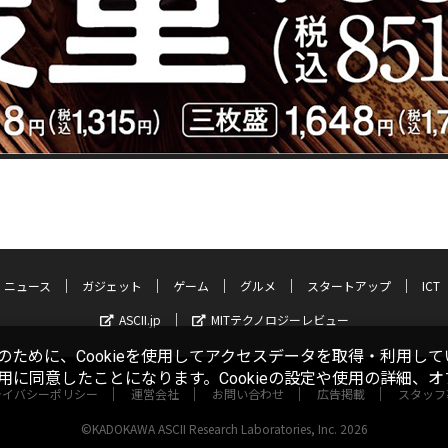
ニュース
ガジェット
ゲーム
グルメ
スタートアップ
ICT
ASCII.jp
MITテクノロジーレビュー
ために、Cookieを使用してアクセスデータを取得・利用して
使用に同意したことになります。Cookieの設定や使用の詳細、
ライバシーポリシー
運営会社
お問い合わせ
広告掲載
スタッフ
©KADOKAWA ASCII Research Laboratories, Inc. 2026