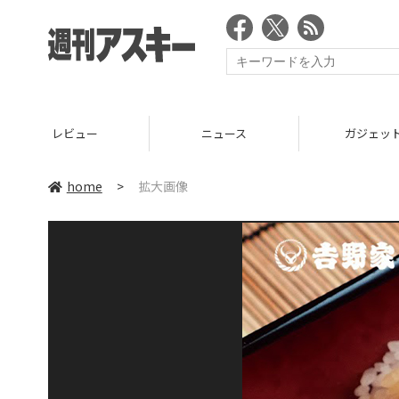
レビュー
ニュース
ガジェッ
home
>
拡大画像