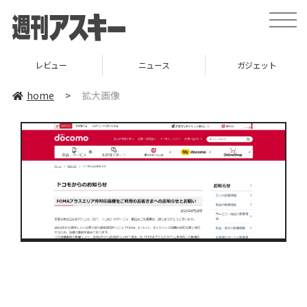
toggle
naviga
レビュー
ニュース
ガジェット
home
>
拡大画像