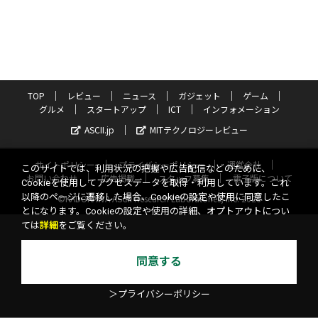
TOP
レビュー
ニュース
ガジェット
ゲーム
グルメ
スタートアップ
ICT
インフォメーション
ASCII.jp
MITテクノロジーレビュー
サイトポリシー
プライバシーポリシー
運営会社
このサイトでは、利用状況の把握や広告配信などのために、
お問い合わせ
広告掲載
スタッフ募集
電子版について
Cookieを使用してアクセスデータを取得・利用しています。これ
以降のページに遷移した場合、Cookieの設定や使用に同意したこ
©KADOKAWA ASCII Research Laboratories, Inc. 2026
とになります。Cookieの設定や使用の詳細、オプトアウトについ
ては
詳細
をご覧ください。
同意する
＞プライバシーポリシー