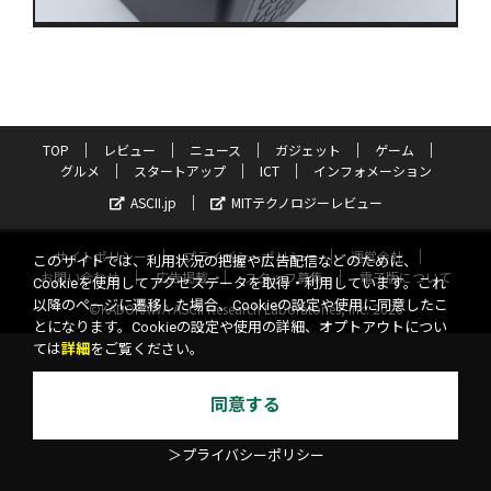
TOP
レビュー
ニュース
ガジェット
ゲーム
グルメ
スタートアップ
ICT
インフォメーション
ASCII.jp
MITテクノロジーレビュー
サイトポリシー
プライバシーポリシー
運営会社
このサイトでは、利用状況の把握や広告配信などのために、
お問い合わせ
広告掲載
スタッフ募集
電子版について
Cookieを使用してアクセスデータを取得・利用しています。これ
以降のページに遷移した場合、Cookieの設定や使用に同意したこ
©KADOKAWA ASCII Research Laboratories, Inc. 2026
とになります。Cookieの設定や使用の詳細、オプトアウトについ
ては
詳細
をご覧ください。
同意する
＞プライバシーポリシー