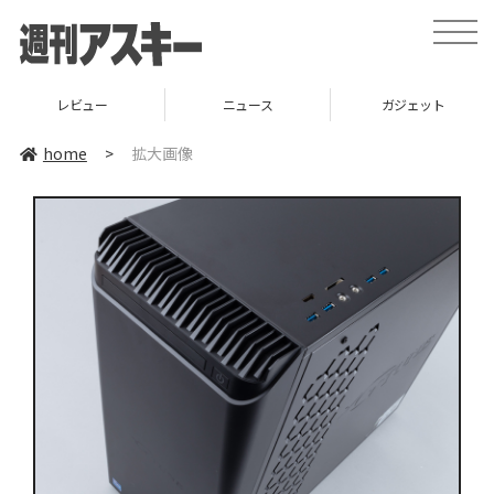
toggle
naviga
レビュー
ニュース
ガジェット
home
>
拡大画像