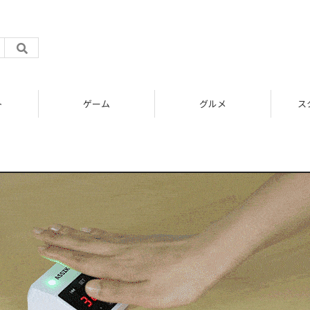
ト
ゲーム
グルメ
ス