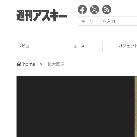
レビュー
ニュース
ガジェッ
home
>
拡大画像