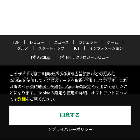
TOP
レビュー
ニュース
ガジェット
ゲーム
グルメ
スタートアップ
ICT
インフォメーション
ASCII.jp
MITテクノロジーレビュー
サイトポリシー
プライバシーポリシー
運営会社
このサイトでは、利用状況の把握や広告配信などのために、
お問い合わせ
広告掲載
スタッフ募集
電子版について
Cookieを使用してアクセスデータを取得・利用しています。これ
以降のページに遷移した場合、Cookieの設定や使用に同意したこ
©KADOKAWA ASCII Research Laboratories, Inc. 2026
とになります。Cookieの設定や使用の詳細、オプトアウトについ
ては
詳細
をご覧ください。
同意する
＞プライバシーポリシー