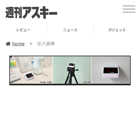
toggle
naviga
レビュー
ニュース
ガジェット
home
>
拡大画像