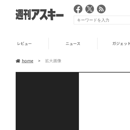
レビュー
ニュース
ガジェッ
home
>
拡大画像