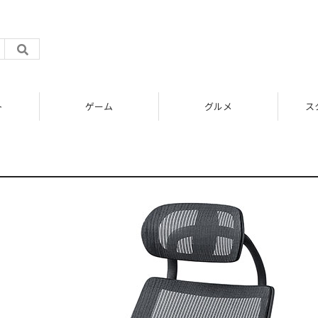
ト
ゲーム
グルメ
ス