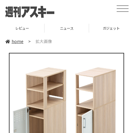
toggle
naviga
レビュー
ニュース
ガジェット
home
>
拡大画像