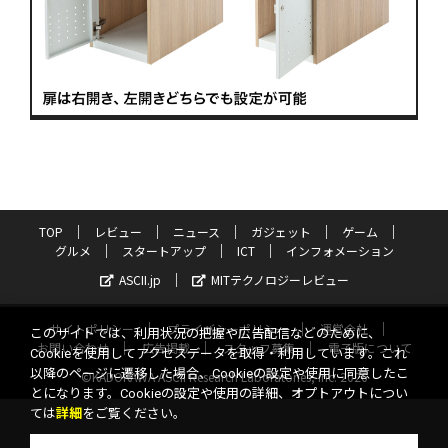
TOP
レビュー
ニュース
ガジェット
ゲーム
グルメ
スタートアップ
ICT
インフォメーション
ASCII.jp
MITテクノロジーレビュー
サイトポリシー
プライバシーポリシー
運営会社
このサイトでは、利用状況の把握や広告配信などのために、
お問い合わせ
広告掲載
スタッフ募集
電子版について
Cookieを使用してアクセスデータを取得・利用しています。これ
以降のページに遷移した場合、Cookieの設定や使用に同意したこ
©KADOKAWA ASCII Research Laboratories, Inc. 2026
とになります。Cookieの設定や使用の詳細、オプトアウトについ
ては
詳細
をご覧ください。