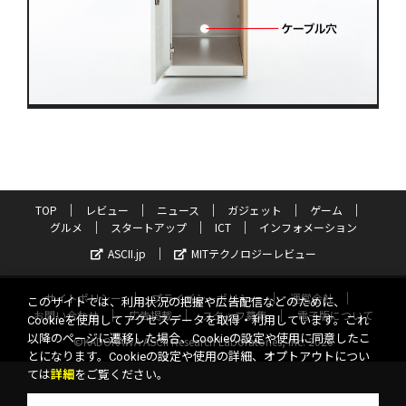
TOP
レビュー
ニュース
ガジェット
ゲーム
グルメ
スタートアップ
ICT
インフォメーション
ASCII.jp
MITテクノロジーレビュー
サイトポリシー
プライバシーポリシー
運営会社
このサイトでは、利用状況の把握や広告配信などのために、
お問い合わせ
広告掲載
スタッフ募集
電子版について
Cookieを使用してアクセスデータを取得・利用しています。これ
以降のページに遷移した場合、Cookieの設定や使用に同意したこ
©KADOKAWA ASCII Research Laboratories, Inc. 2026
とになります。Cookieの設定や使用の詳細、オプトアウトについ
ては
詳細
をご覧ください。