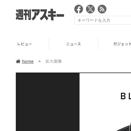
レビュー
ニュース
ガジェッ
home
>
拡大画像