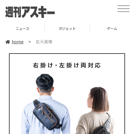
toggle
naviga
ニュース
ガジェット
ゲーム
home
>
拡大画像