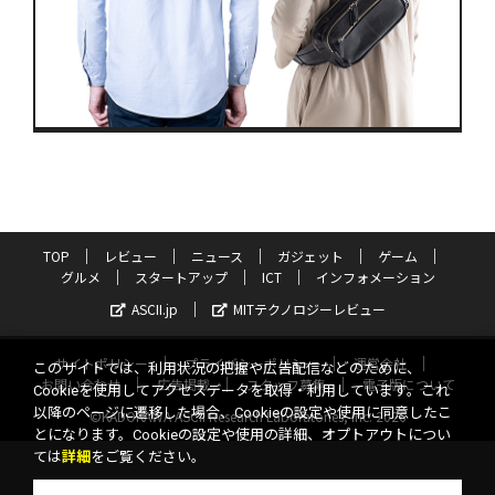
TOP
レビュー
ニュース
ガジェット
ゲーム
グルメ
スタートアップ
ICT
インフォメーション
ASCII.jp
MITテクノロジーレビュー
サイトポリシー
プライバシーポリシー
運営会社
このサイトでは、利用状況の把握や広告配信などのために、
お問い合わせ
広告掲載
スタッフ募集
電子版について
Cookieを使用してアクセスデータを取得・利用しています。これ
以降のページに遷移した場合、Cookieの設定や使用に同意したこ
©KADOKAWA ASCII Research Laboratories, Inc. 2026
とになります。Cookieの設定や使用の詳細、オプトアウトについ
ては
詳細
をご覧ください。