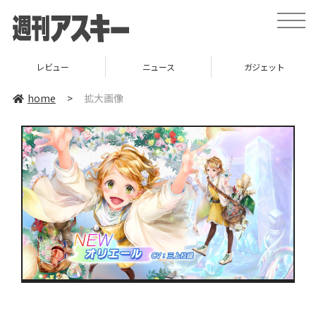
toggle
naviga
レビュー
ニュース
ガジェット
home
>
拡大画像