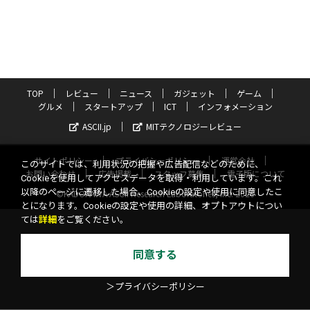
TOP
レビュー
ニュース
ガジェット
ゲーム
グルメ
スタートアップ
ICT
インフォメーション
ASCII.jp
MITテクノロジーレビュー
サイトポリシー
プライバシーポリシー
運営会社
このサイトでは、利用状況の把握や広告配信などのために、
お問い合わせ
広告掲載
スタッフ募集
電子版について
Cookieを使用してアクセスデータを取得・利用しています。これ
以降のページに遷移した場合、Cookieの設定や使用に同意したこ
©KADOKAWA ASCII Research Laboratories, Inc. 2026
とになります。Cookieの設定や使用の詳細、オプトアウトについ
ては
詳細
をご覧ください。
同意する
＞プライバシーポリシー