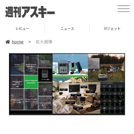
toggle
naviga
レビュー
ニュース
ガジェット
home
>
拡大画像