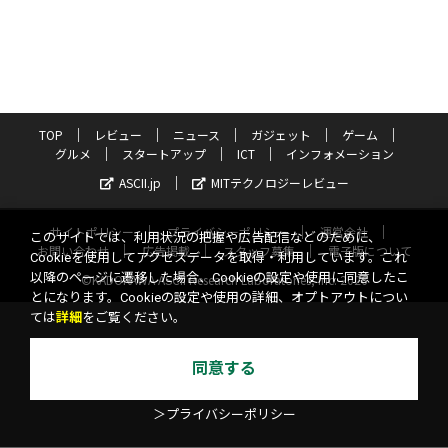
TOP
レビュー
ニュース
ガジェット
ゲーム
グルメ
スタートアップ
ICT
インフォメーション
ASCII.jp
MITテクノロジーレビュー
サイトポリシー
プライバシーポリシー
運営会社
このサイトでは、利用状況の把握や広告配信などのために、
お問い合わせ
広告掲載
スタッフ募集
電子版について
Cookieを使用してアクセスデータを取得・利用しています。これ
以降のページに遷移した場合、Cookieの設定や使用に同意したこ
©KADOKAWA ASCII Research Laboratories, Inc. 2026
とになります。Cookieの設定や使用の詳細、オプトアウトについ
ては
詳細
をご覧ください。
同意する
＞プライバシーポリシー