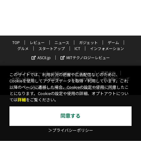
TOP
レビュー
ニュース
ガジェット
ゲーム
グルメ
スタートアップ
ICT
インフォメーション
ASCII.jp
MITテクノロジーレビュー
サイトポリシー
プライバシーポリシー
運営会社
このサイトでは、利用状況の把握や広告配信などのために、
お問い合わせ
広告掲載
スタッフ募集
電子版について
Cookieを使用してアクセスデータを取得・利用しています。これ
以降のページに遷移した場合、Cookieの設定や使用に同意したこ
©KADOKAWA ASCII Research Laboratories, Inc. 2026
とになります。Cookieの設定や使用の詳細、オプトアウトについ
ては
詳細
をご覧ください。
同意する
＞プライバシーポリシー