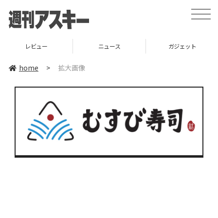
toggle
naviga
レビュー
ニュース
ガジェット
home
>
拡大画像