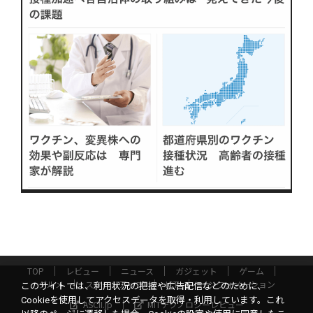
TOP
レビュー
ニュース
ガジェット
ゲーム
グルメ
スタートアップ
ICT
インフォメーション
このサイトでは、利用状況の把握や広告配信などのために、
Cookieを使用してアクセスデータを取得・利用しています。これ
ASCII.jp
MITテクノロジーレビュー