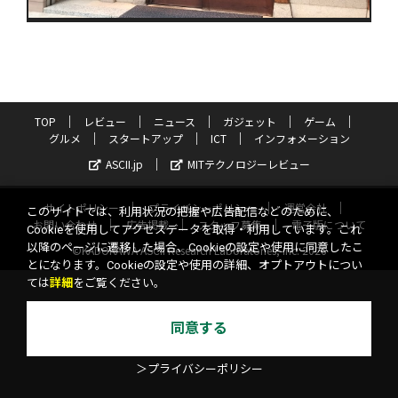
TOP
レビュー
ニュース
ガジェット
ゲーム
グルメ
スタートアップ
ICT
インフォメーション
ASCII.jp
MITテクノロジーレビュー
サイトポリシー
プライバシーポリシー
運営会社
このサイトでは、利用状況の把握や広告配信などのために、
お問い合わせ
広告掲載
スタッフ募集
電子版について
Cookieを使用してアクセスデータを取得・利用しています。これ
以降のページに遷移した場合、Cookieの設定や使用に同意したこ
©KADOKAWA ASCII Research Laboratories, Inc. 2026
とになります。Cookieの設定や使用の詳細、オプトアウトについ
ては
詳細
をご覧ください。
同意する
＞プライバシーポリシー