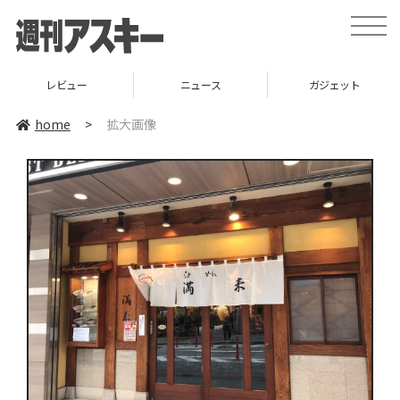
toggle
naviga
レビュー
ニュース
ガジェット
home
>
拡大画像