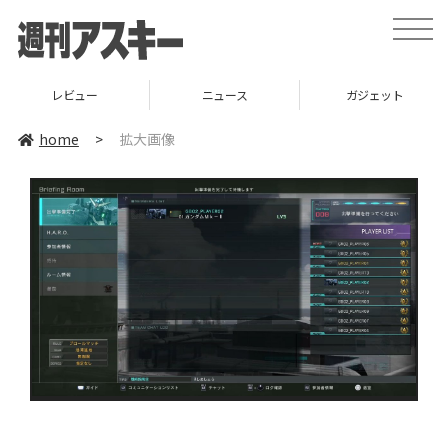
toggle
naviga
レビュー
ニュース
ガジェット
home
>
拡大画像