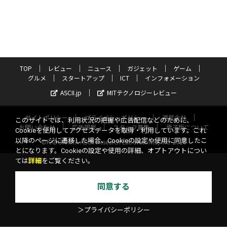
TOP
レビュー
ニュース
ガジェット
ゲーム
グルメ
スタートアップ
ICT
インフォメーション
ASCII.jp
MITテクノロジーレビュー
サイトポリシー
プライバシーポリシー
運営会社
このサイトでは、利用状況の把握や広告配信などのために、
お問い合わせ
広告掲載
スタッフ募集
電子版について
Cookieを使用してアクセスデータを取得・利用しています。これ
以降のページに遷移した場合、Cookieの設定や使用に同意したこ
©KADOKAWA ASCII Research Laboratories, Inc. 2026
とになります。Cookieの設定や使用の詳細、オプトアウトについ
ては
詳細
をご覧ください。
同意する
＞プライバシーポリシー