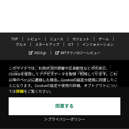
TOP
レビュー
ニュース
ガジェット
ゲーム
グルメ
スタートアップ
ICT
インフォメーション
ASCII.jp
MITテクノロジーレビュー
サイトポリシー
プライバシーポリシー
運営会社
このサイトでは、利用状況の把握や広告配信などのために、
お問い合わせ
広告掲載
スタッフ募集
電子版について
Cookieを使用してアクセスデータを取得・利用しています。これ
以降のページに遷移した場合、Cookieの設定や使用に同意したこ
©KADOKAWA ASCII Research Laboratories, Inc. 2026
とになります。Cookieの設定や使用の詳細、オプトアウトについ
ては
詳細
をご覧ください。
同意する
＞プライバシーポリシー