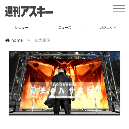
toggle
naviga
レビュー
ニュース
ガジェット
home
>
拡大画像