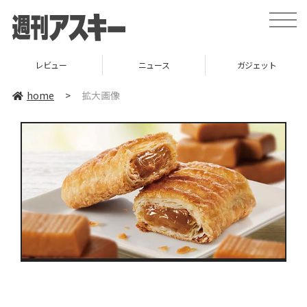
toggle
naviga
レビュー
ニュース
ガジェット
home
>
拡大画像