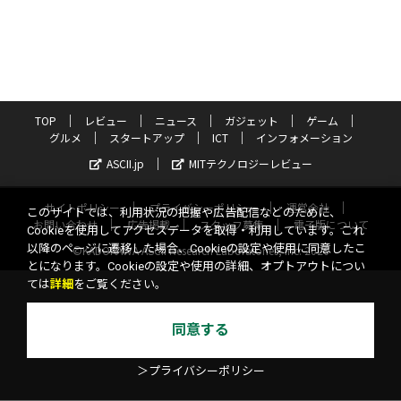
TOP
レビュー
ニュース
ガジェット
ゲーム
グルメ
スタートアップ
ICT
インフォメーション
ASCII.jp
MITテクノロジーレビュー
サイトポリシー
プライバシーポリシー
運営会社
このサイトでは、利用状況の把握や広告配信などのために、
お問い合わせ
広告掲載
スタッフ募集
電子版について
Cookieを使用してアクセスデータを取得・利用しています。これ
以降のページに遷移した場合、Cookieの設定や使用に同意したこ
©KADOKAWA ASCII Research Laboratories, Inc. 2026
とになります。Cookieの設定や使用の詳細、オプトアウトについ
ては
詳細
をご覧ください。
同意する
＞プライバシーポリシー