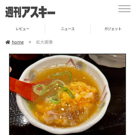
toggle
naviga
レビュー
ニュース
ガジェット
home
>
拡大画像