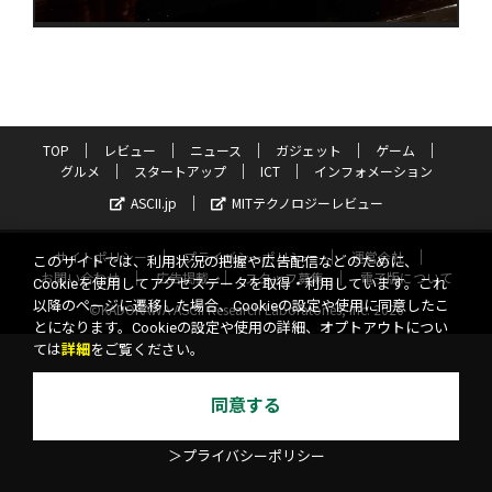
TOP
レビュー
ニュース
ガジェット
ゲーム
グルメ
スタートアップ
ICT
インフォメーション
ASCII.jp
MITテクノロジーレビュー
サイトポリシー
プライバシーポリシー
運営会社
このサイトでは、利用状況の把握や広告配信などのために、
お問い合わせ
広告掲載
スタッフ募集
電子版について
Cookieを使用してアクセスデータを取得・利用しています。これ
以降のページに遷移した場合、Cookieの設定や使用に同意したこ
©KADOKAWA ASCII Research Laboratories, Inc. 2026
とになります。Cookieの設定や使用の詳細、オプトアウトについ
ては
詳細
をご覧ください。
同意する
＞プライバシーポリシー