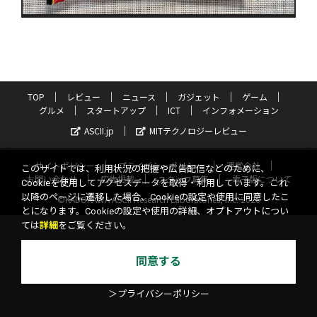
TOP
レビュー
ニュース
ガジェット
ゲーム
グルメ
スタートアップ
ICT
インフォメーション
ASCII.jp
MITテクノロジーレビュー
サイトポリシー
プライバシーポリシー
運営会社
このサイトでは、利用状況の把握や広告配信などのために、
お問い合わせ
広告掲載
スタッフ募集
電子版について
Cookieを使用してアクセスデータを取得・利用しています。これ
以降のページに遷移した場合、Cookieの設定や使用に同意したこ
©KADOKAWA ASCII Research Laboratories, Inc. 2026
とになります。Cookieの設定や使用の詳細、オプトアウトについ
ては
詳細
をご覧ください。
同意する
＞プライバシーポリシー