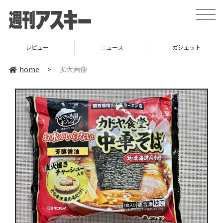
toggle
naviga
レビュー
ニュース
ガジェット
home
>
拡大画像