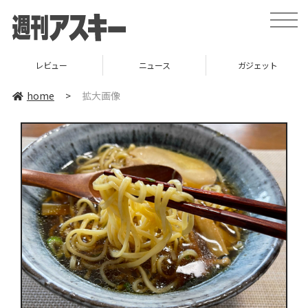
toggle
naviga
レビュー
ニュース
ガジェット
home
>
拡大画像