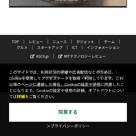
TOP
レビュー
ニュース
ガジェット
ゲーム
グルメ
スタートアップ
ICT
インフォメーション
ASCII.jp
MITテクノロジーレビュー
サイトポリシー
プライバシーポリシー
運営会社
このサイトでは、利用状況の把握や広告配信などのために、
お問い合わせ
広告掲載
スタッフ募集
電子版について
Cookieを使用してアクセスデータを取得・利用しています。これ
以降のページに遷移した場合、Cookieの設定や使用に同意したこ
©KADOKAWA ASCII Research Laboratories, Inc. 2026
とになります。Cookieの設定や使用の詳細、オプトアウトについ
ては
詳細
をご覧ください。
同意する
＞プライバシーポリシー