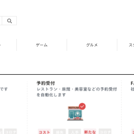
ト
ゲーム
グルメ
ス