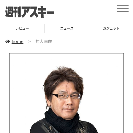
toggle
naviga
レビュー
ニュース
ガジェット
home
>
拡大画像