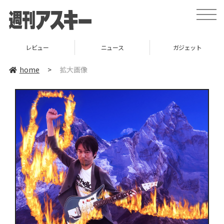
toggle
naviga
レビュー
ニュース
ガジェット
home
>
拡大画像