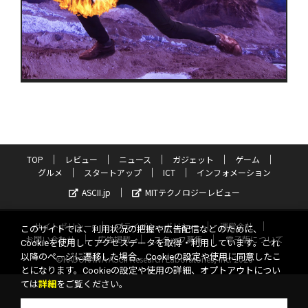
TOP
レビュー
ニュース
ガジェット
ゲーム
グルメ
スタートアップ
ICT
インフォメーション
ASCII.jp
MITテクノロジーレビュー
サイトポリシー
プライバシーポリシー
運営会社
このサイトでは、利用状況の把握や広告配信などのために、
お問い合わせ
広告掲載
スタッフ募集
電子版について
Cookieを使用してアクセスデータを取得・利用しています。これ
以降のページに遷移した場合、Cookieの設定や使用に同意したこ
©KADOKAWA ASCII Research Laboratories, Inc. 2026
とになります。Cookieの設定や使用の詳細、オプトアウトについ
ては
詳細
をご覧ください。