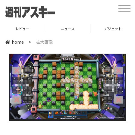
toggle
naviga
レビュー
ニュース
ガジェット
home
>
拡大画像