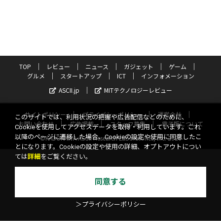
TOP
レビュー
ニュース
ガジェット
ゲーム
グルメ
スタートアップ
ICT
インフォメーション
ASCII.jp
MITテクノロジーレビュー
サイトポリシー
プライバシーポリシー
運営会社
このサイトでは、利用状況の把握や広告配信などのために、
お問い合わせ
広告掲載
スタッフ募集
電子版について
Cookieを使用してアクセスデータを取得・利用しています。これ
以降のページに遷移した場合、Cookieの設定や使用に同意したこ
©KADOKAWA ASCII Research Laboratories, Inc. 2026
とになります。Cookieの設定や使用の詳細、オプトアウトについ
ては
詳細
をご覧ください。
同意する
＞プライバシーポリシー