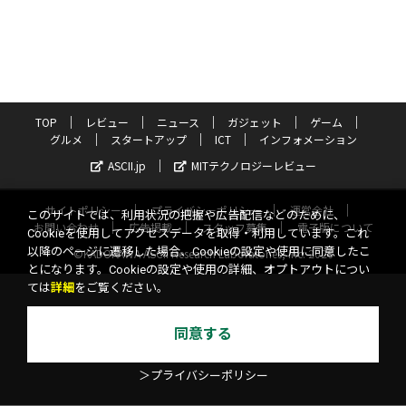
TOP
レビュー
ニュース
ガジェット
ゲーム
グルメ
スタートアップ
ICT
インフォメーション
ASCII.jp
MITテクノロジーレビュー
サイトポリシー
プライバシーポリシー
運営会社
このサイトでは、利用状況の把握や広告配信などのために、
お問い合わせ
広告掲載
スタッフ募集
電子版について
Cookieを使用してアクセスデータを取得・利用しています。これ
以降のページに遷移した場合、Cookieの設定や使用に同意したこ
©KADOKAWA ASCII Research Laboratories, Inc. 2026
とになります。Cookieの設定や使用の詳細、オプトアウトについ
ては
詳細
をご覧ください。
同意する
＞プライバシーポリシー