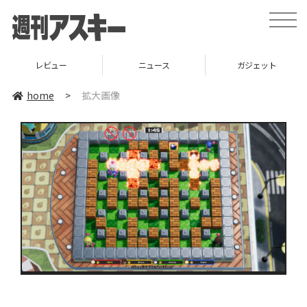
toggle
naviga
レビュー
ニュース
ガジェット
home
>
拡大画像