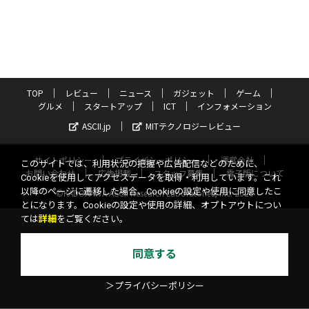
TOP
レビュー
ニュース
ガジェット
ゲーム
グルメ
スタートアップ
ICT
インフォメーション
ASCII.jp
MITテクノロジーレビュー
サイトポリシー
プライバシーポリシー
運営会社
このサイトでは、利用状況の把握や広告配信などのために、
お問い合わせ
広告掲載
スタッフ募集
電子版について
Cookieを使用してアクセスデータを取得・利用しています。これ
以降のページに遷移した場合、Cookieの設定や使用に同意したこ
©KADOKAWA ASCII Research Laboratories, Inc. 2026
とになります。Cookieの設定や使用の詳細、オプトアウトについ
ては
詳細
をご覧ください。
同意する
＞プライバシーポリシー