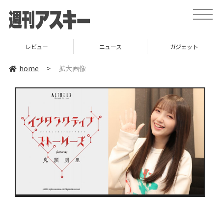
toggle
naviga
レビュー
ニュース
ガジェット
home
>
拡大画像