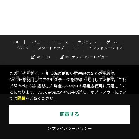
TOP
レビュー
ニュース
ガジェット
ゲーム
グルメ
スタートアップ
ICT
インフォメーション
ASCII.jp
MITテクノロジーレビュー
サイトポリシー
プライバシーポリシー
運営会社
このサイトでは、利用状況の把握や広告配信などのために、
お問い合わせ
広告掲載
スタッフ募集
電子版について
Cookieを使用してアクセスデータを取得・利用しています。これ
以降のページに遷移した場合、Cookieの設定や使用に同意したこ
©KADOKAWA ASCII Research Laboratories, Inc. 2026
とになります。Cookieの設定や使用の詳細、オプトアウトについ
ては
詳細
をご覧ください。
同意する
＞プライバシーポリシー