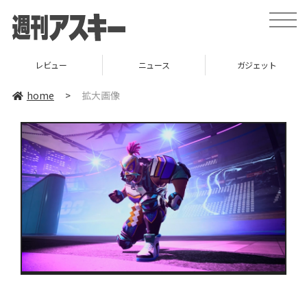
toggle
naviga
レビュー
ニュース
ガジェット
home
>
拡大画像