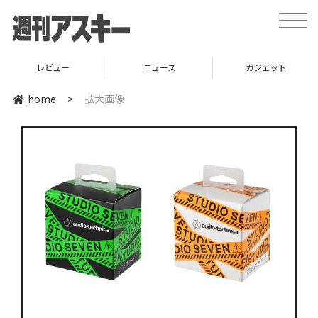
toggle
naviga
レビュー
ニュース
ガジェット
home
>
拡大画像