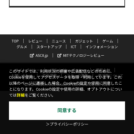
TOP
レビュー
ニュース
ガジェット
ゲーム
グルメ
スタートアップ
ICT
インフォメーション
ASCII.jp
MITテクノロジーレビュー
サイトポリシー
プライバシーポリシー
運営会社
このサイトでは、利用状況の把握や広告配信などのために、
お問い合わせ
広告掲載
スタッフ募集
電子版について
Cookieを使用してアクセスデータを取得・利用しています。これ
以降のページに遷移した場合、Cookieの設定や使用に同意したこ
©KADOKAWA ASCII Research Laboratories, Inc. 2026
とになります。Cookieの設定や使用の詳細、オプトアウトについ
ては
詳細
をご覧ください。
同意する
＞プライバシーポリシー