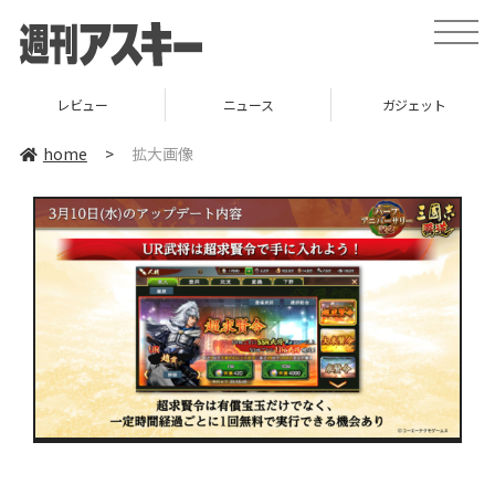
toggle
naviga
レビュー
ニュース
ガジェット
home
>
拡大画像