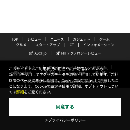
TOP
レビュー
ニュース
ガジェット
ゲーム
グルメ
スタートアップ
ICT
インフォメーション
ASCII.jp
MITテクノロジーレビュー
サイトポリシー
プライバシーポリシー
運営会社
このサイトでは、利用状況の把握や広告配信などのために、
お問い合わせ
広告掲載
スタッフ募集
電子版について
Cookieを使用してアクセスデータを取得・利用しています。これ
以降のページに遷移した場合、Cookieの設定や使用に同意したこ
©KADOKAWA ASCII Research Laboratories, Inc. 2026
とになります。Cookieの設定や使用の詳細、オプトアウトについ
ては
詳細
をご覧ください。
同意する
＞プライバシーポリシー