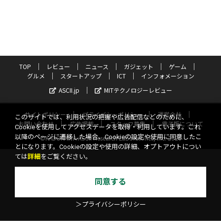
TOP
レビュー
ニュース
ガジェット
ゲーム
グルメ
スタートアップ
ICT
インフォメーション
ASCII.jp
MITテクノロジーレビュー
サイトポリシー
プライバシーポリシー
運営会社
このサイトでは、利用状況の把握や広告配信などのために、
お問い合わせ
広告掲載
スタッフ募集
電子版について
Cookieを使用してアクセスデータを取得・利用しています。これ
以降のページに遷移した場合、Cookieの設定や使用に同意したこ
©KADOKAWA ASCII Research Laboratories, Inc. 2026
とになります。Cookieの設定や使用の詳細、オプトアウトについ
ては
詳細
をご覧ください。
同意する
＞プライバシーポリシー