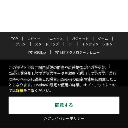
TOP
レビュー
ニュース
ガジェット
ゲーム
グルメ
スタートアップ
ICT
インフォメーション
ASCII.jp
MITテクノロジーレビュー
サイトポリシー
プライバシーポリシー
運営会社
このサイトでは、利用状況の把握や広告配信などのために、
お問い合わせ
広告掲載
スタッフ募集
電子版について
Cookieを使用してアクセスデータを取得・利用しています。これ
以降のページに遷移した場合、Cookieの設定や使用に同意したこ
©KADOKAWA ASCII Research Laboratories, Inc. 2026
とになります。Cookieの設定や使用の詳細、オプトアウトについ
ては
詳細
をご覧ください。
同意する
＞プライバシーポリシー