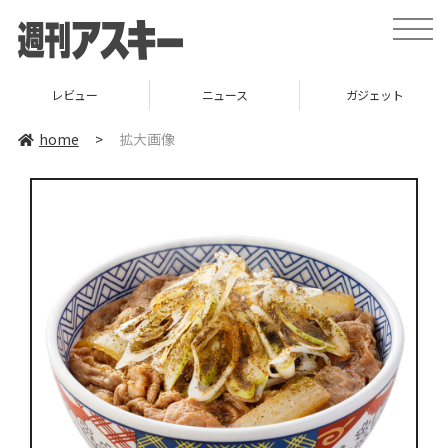
toggle
naviga
レビュー
ニュース
ガジェット
home
>
拡大画像