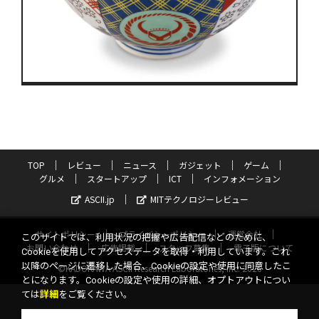
TOP
レビュー
ニュース
ガジェット
ゲーム
グルメ
スタートアップ
ICT
インフォメーション
ASCII.jp
MITテクノロジーレビュー
サイトポリシー
プライバシーポリシー
運営会社
このサイトでは、利用状況の把握や広告配信などのために、
お問い合わせ
広告掲載
スタッフ募集
電子版について
Cookieを使用してアクセスデータを取得・利用しています。これ
以降のページに遷移した場合、Cookieの設定や使用に同意したこ
©KADOKAWA ASCII Research Laboratories, Inc. 2026
とになります。Cookieの設定や使用の詳細、オプトアウトについ
ては
詳細
をご覧ください。