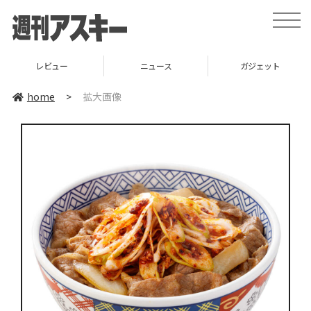
toggle
naviga
レビュー
ニュース
ガジェット
home
>
拡大画像