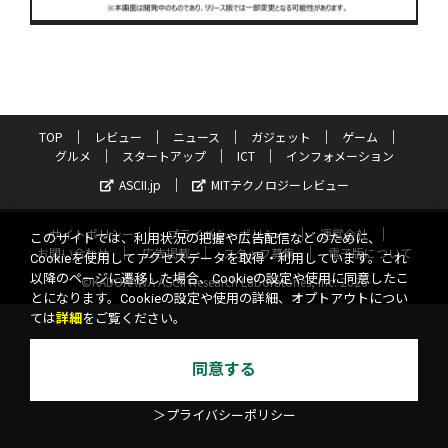
TOP
レビュー
ニュース
ガジェット
ゲーム
グルメ
スタートアップ
ICT
インフォメーション
ASCII.jp
MITテクノロジーレビュー
サイトポリシー
プライバシーポリシー
運営会社
このサイトでは、利用状況の把握や広告配信などのために、
お問い合わせ
広告掲載
スタッフ募集
電子版について
Cookieを使用してアクセスデータを取得・利用しています。これ
以降のページに遷移した場合、Cookieの設定や使用に同意したこ
©KADOKAWA ASCII Research Laboratories, Inc. 2026
とになります。Cookieの設定や使用の詳細、オプトアウトについ
ては
詳細
をご覧ください。
同意する
＞プライバシーポリシー