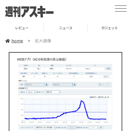
toggle
naviga
レビュー
ニュース
ガジェット
home
>
拡大画像