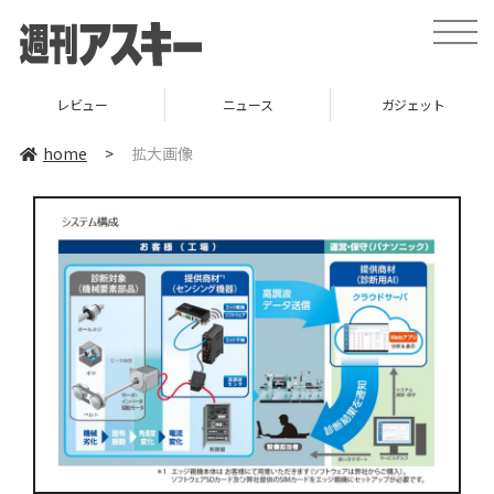
toggle
naviga
レビュー
ニュース
ガジェット
home
>
拡大画像