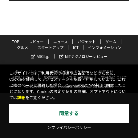
TOP
レビュー
ニュース
ガジェット
ゲーム
グルメ
スタートアップ
ICT
インフォメーション
ASCII.jp
MITテクノロジーレビュー
サイトポリシー
プライバシーポリシー
運営会社
このサイトでは、利用状況の把握や広告配信などのために、
お問い合わせ
広告掲載
スタッフ募集
電子版について
Cookieを使用してアクセスデータを取得・利用しています。これ
以降のページに遷移した場合、Cookieの設定や使用に同意したこ
©KADOKAWA ASCII Research Laboratories, Inc. 2026
とになります。Cookieの設定や使用の詳細、オプトアウトについ
ては
詳細
をご覧ください。
同意する
＞プライバシーポリシー