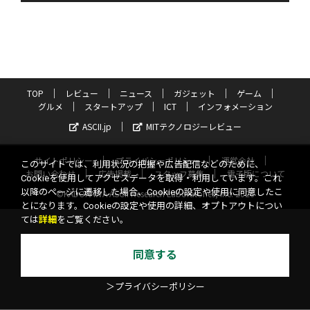
TOP
レビュー
ニュース
ガジェット
ゲーム
グルメ
スタートアップ
ICT
インフォメーション
ASCII.jp
MITテクノロジーレビュー
サイトポリシー
プライバシーポリシー
運営会社
このサイトでは、利用状況の把握や広告配信などのために、
お問い合わせ
広告掲載
スタッフ募集
電子版について
Cookieを使用してアクセスデータを取得・利用しています。これ
以降のページに遷移した場合、Cookieの設定や使用に同意したこ
©KADOKAWA ASCII Research Laboratories, Inc. 2026
とになります。Cookieの設定や使用の詳細、オプトアウトについ
ては
詳細
をご覧ください。
同意する
＞プライバシーポリシー