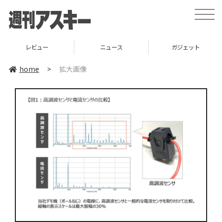
toggle
naviga
レビュー
ニュース
ガジェット
home
>
拡大画像