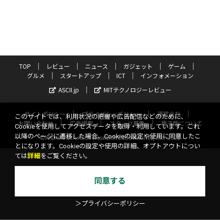
TOP
レビュー
ニュース
ガジェット
ゲーム
グルメ
スタートアップ
ICT
インフォメーション
ASCII.jp
MITテクノロジーレビュー
サイトポリシー
プライバシーポリシー
運営会社
このサイトでは、利用状況の把握や広告配信などのために、
お問い合わせ
広告掲載
スタッフ募集
電子版について
Cookieを使用してアクセスデータを取得・利用しています。これ
以降のページに遷移した場合、Cookieの設定や使用に同意したこ
©KADOKAWA ASCII Research Laboratories, Inc. 2026
とになります。Cookieの設定や使用の詳細、オプトアウトについ
ては
詳細
をご覧ください。
同意する
＞プライバシーポリシー