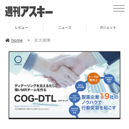
toggle
naviga
レビュー
ニュース
ガジェット
home
>
拡大画像