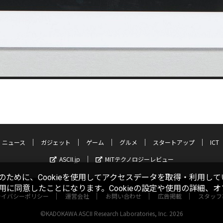
ニュース
ガジェット
ゲーム
グルメ
スタートアップ
ICT
ASCII.jp
MITテクノロジーレビュー
ために、Cookieを使用してアクセスデータを取得・利用して
使用に同意したことになります。Cookieの設定や使用の詳細、
ライバシーポリシー
運営会社
お問い合わせ
広告掲載
スタッフ
©KADOKAWA ASCII Research Laboratories, Inc. 2026