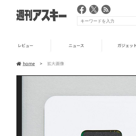
レビュー
ニュース
ガジェッ
home
>
拡大画像