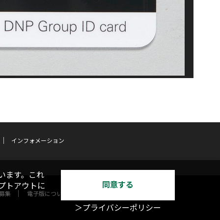
インフォメーション
います。これ
同意する
オプトアウトに
募集
電子版について
＞プライバシーポリシー