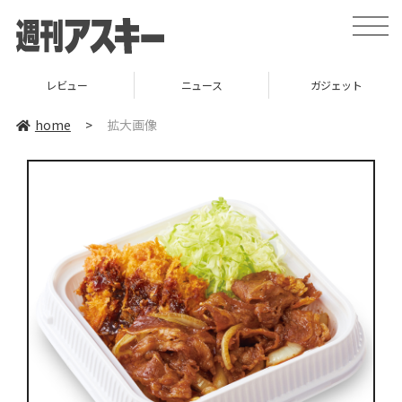
toggle
naviga
レビュー
ニュース
ガジェット
home
>
拡大画像