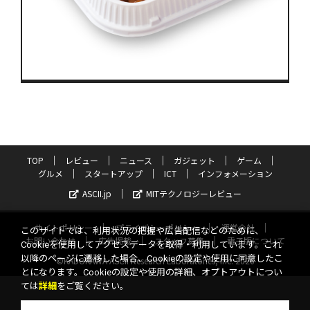
TOP
レビュー
ニュース
ガジェット
ゲーム
グルメ
スタートアップ
ICT
インフォメーション
ASCII.jp
MITテクノロジーレビュー
サイトポリシー
プライバシーポリシー
運営会社
このサイトでは、利用状況の把握や広告配信などのために、
お問い合わせ
広告掲載
スタッフ募集
電子版について
Cookieを使用してアクセスデータを取得・利用しています。これ
以降のページに遷移した場合、Cookieの設定や使用に同意したこ
©KADOKAWA ASCII Research Laboratories, Inc. 2026
とになります。Cookieの設定や使用の詳細、オプトアウトについ
ては
詳細
をご覧ください。