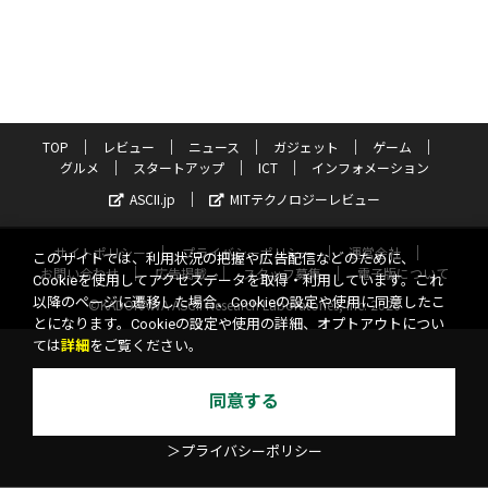
TOP
レビュー
ニュース
ガジェット
ゲーム
グルメ
スタートアップ
ICT
インフォメーション
ASCII.jp
MITテクノロジーレビュー
サイトポリシー
プライバシーポリシー
運営会社
このサイトでは、利用状況の把握や広告配信などのために、
お問い合わせ
広告掲載
スタッフ募集
電子版について
Cookieを使用してアクセスデータを取得・利用しています。これ
以降のページに遷移した場合、Cookieの設定や使用に同意したこ
©KADOKAWA ASCII Research Laboratories, Inc. 2026
とになります。Cookieの設定や使用の詳細、オプトアウトについ
ては
詳細
をご覧ください。
同意する
＞プライバシーポリシー