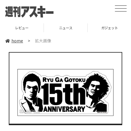
toggle
naviga
レビュー
ニュース
ガジェット
home
>
拡大画像