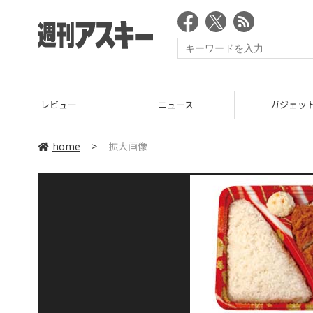
レビュー
ニュース
ガジェッ
home
>
拡大画像