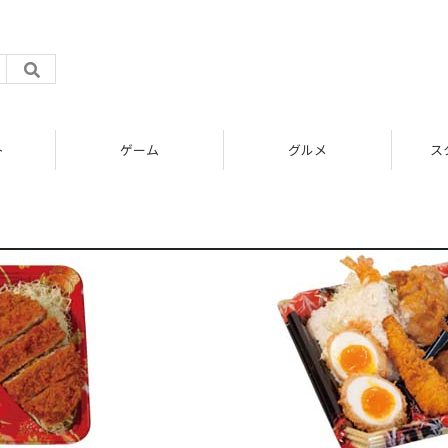
ト
ゲーム
グルメ
ス