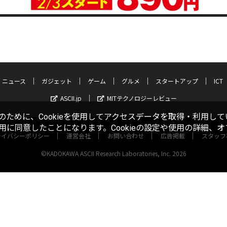
ニュース
ガジェット
ゲーム
グルメ
スタートアップ
ICT
ASCII.jp
MITテクノロジーレビュー
ために、Cookieを使用してアクセスデータを取得・利用して
使用に同意したことになります。Cookieの設定や使用の詳細、
ライバシーポリシー
運営会社
お問い合わせ
広告掲載
スタッフ
©KADOKAWA ASCII Research Laboratories, Inc. 2026