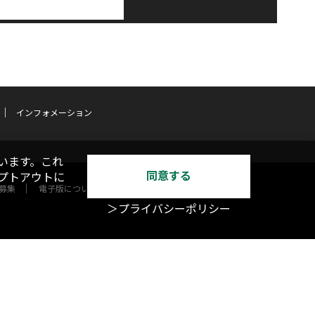
インフォメーション
います。これ
同意する
オプトアウトに
募集
電子版について
＞プライバシーポリシー