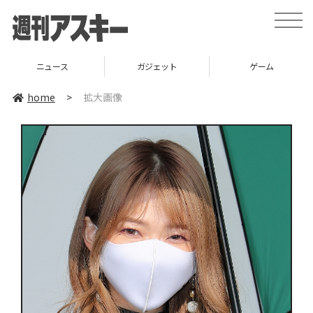
toggle
naviga
ニュース
ガジェット
ゲーム
home
>
拡大画像