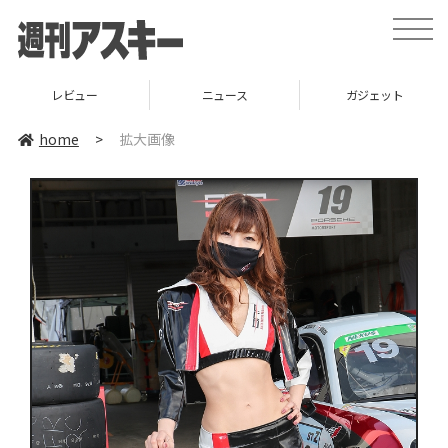
toggle
naviga
レビュー
ニュース
ガジェット
home
>
拡大画像