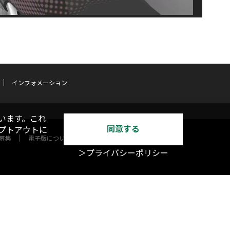
インフォメーション
います。これ
同意する
オプトアウトに
募集
電子版について
＞プライバシーポリシー