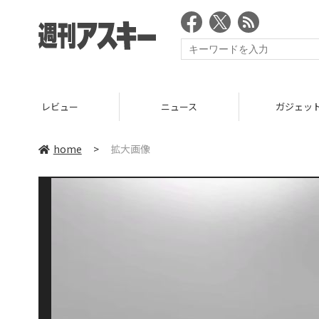
レビュー
ニュース
ガジェッ
home
>
拡大画像