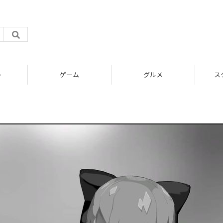
ト
ゲーム
グルメ
ス