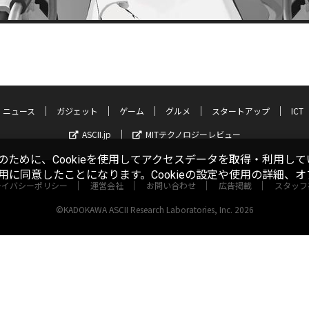
ニュース
ガジェット
ゲーム
グルメ
スタートアップ
ICT
ASCII.jp
MITテクノロジーレビュー
ために、Cookieを使用してアクセスデータを取得・利用して
使用に同意したことになります。Cookieの設定や使用の詳細、
ライバシーポリシー
運営会社
お問い合わせ
広告掲載
スタッフ
©KADOKAWA ASCII Research Laboratories, Inc. 2026