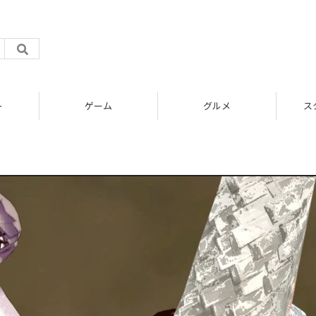
ト
ゲーム
グルメ
ス