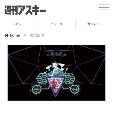
toggle
naviga
レビュー
ニュース
ガジェット
home
>
拡大画像