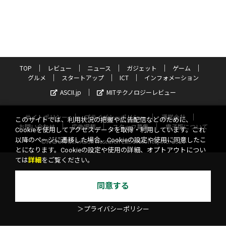
TOP
レビュー
ニュース
ガジェット
ゲーム
グルメ
スタートアップ
ICT
インフォメーション
ASCII.jp
MITテクノロジーレビュー
サイトポリシー
プライバシーポリシー
運営会社
このサイトでは、利用状況の把握や広告配信などのために、
お問い合わせ
広告掲載
スタッフ募集
電子版について
Cookieを使用してアクセスデータを取得・利用しています。これ
以降のページに遷移した場合、Cookieの設定や使用に同意したこ
©KADOKAWA ASCII Research Laboratories, Inc. 2026
とになります。Cookieの設定や使用の詳細、オプトアウトについ
ては
詳細
をご覧ください。
同意する
＞プライバシーポリシー