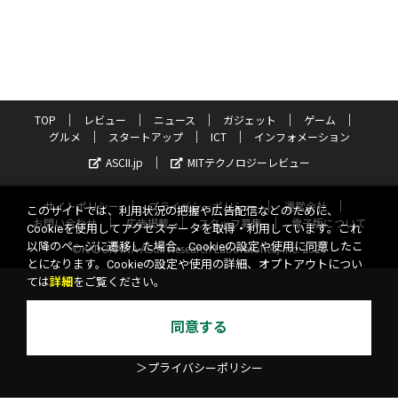
TOP
レビュー
ニュース
ガジェット
ゲーム
グルメ
スタートアップ
ICT
インフォメーション
ASCII.jp
MITテクノロジーレビュー
サイトポリシー
プライバシーポリシー
運営会社
このサイトでは、利用状況の把握や広告配信などのために、
お問い合わせ
広告掲載
スタッフ募集
電子版について
Cookieを使用してアクセスデータを取得・利用しています。これ
以降のページに遷移した場合、Cookieの設定や使用に同意したこ
©KADOKAWA ASCII Research Laboratories, Inc. 2026
とになります。Cookieの設定や使用の詳細、オプトアウトについ
ては
詳細
をご覧ください。
同意する
＞プライバシーポリシー