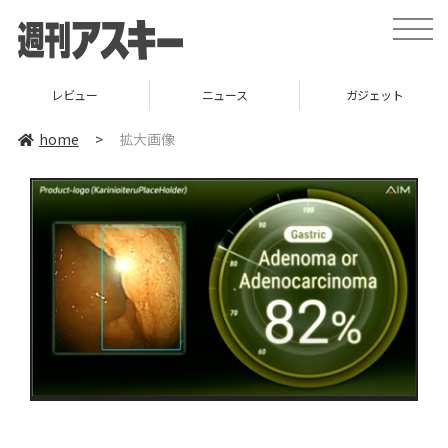
toggle
naviga
レビュー
ニュース
ガジェット
home
>
拡大画像