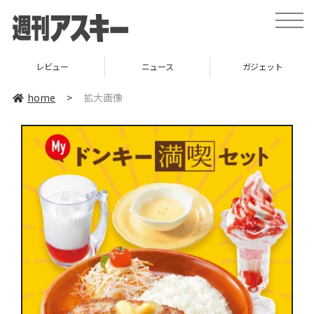
toggle
naviga
レビュー
ニュース
ガジェット
home
>
拡大画像