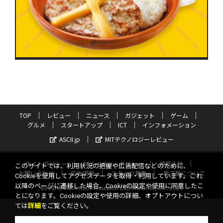
TOP
レビュー
ニュース
ガジェット
ゲーム
グルメ
スタートアップ
ICT
インフォメーション
ASCII.jp
MITテクノロジーレビュー
サイトポリシー
プライバシーポリシー
運営会社
このサイトでは、利用状況の把握や広告配信などのために、
お問い合わせ
広告掲載
スタッフ募集
電子版について
Cookieを使用してアクセスデータを取得・利用しています。これ
以降のページに遷移した場合、Cookieの設定や使用に同意したこ
©KADOKAWA ASCII Research Laboratories, Inc. 2026
とになります。Cookieの設定や使用の詳細、オプトアウトについ
ては
詳細
をご覧ください。